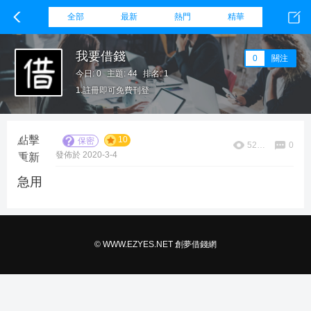
全部
最新
熱門
精華
我要借錢
0
關注
今日: 0
主題: 44
排名: 1
1.註冊即可免費刊登
2.創夢借錢網僅提供刊登的服務，民眾借錢時須慎防詐騙。
3.借到錢以後,請回來告知
點擊
10
保密
5238
0
發佈於 2020-3-4
重新
加載
急用
© WWW.EZYES.NET 創夢借錢網