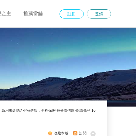
找金主
推薦當舖
註冊
登錄
急用現金嗎? 小額借款，全程保密 身分證借款-保證低利 10萬以內，打來就借 低息
收藏本版
|
訂閱