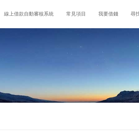
線上借款自動審核系統
常見項目
我要借錢
尋
們